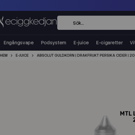
Engångsvape
Podsystem
E-juice
E-cigaretter
Vi
HEM
E-JUICE
ABSOLUT GULDKORN | DRAKFRUKT PERSIKA CIDER | 20