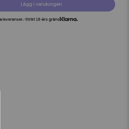
Lägg i varukorgen
 leveranser
Strikt 18-års gräns