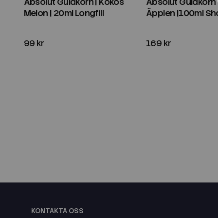
Absolut Guldkorn | Kokos
Absolut Guldkorn |
Melon | 20ml Longfill
Äpplen |100ml Shor
99 kr
169 kr
KONTAKTA OSS