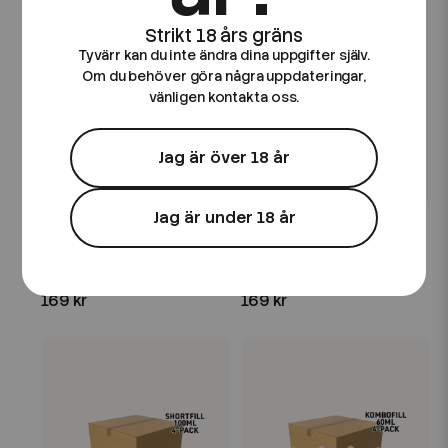
Tyvärr kan du inte ändra dina uppgifter själv.
Om du behöver göra några uppdateringar,
vänligen kontakta oss.
Jag är över 18 år
Jag är under 18 år
Robermans
Robermans
Robermans | Original |
Robermans | Pink | 60ml
60ml Kombofill
Kombofill
169 kr
169 kr