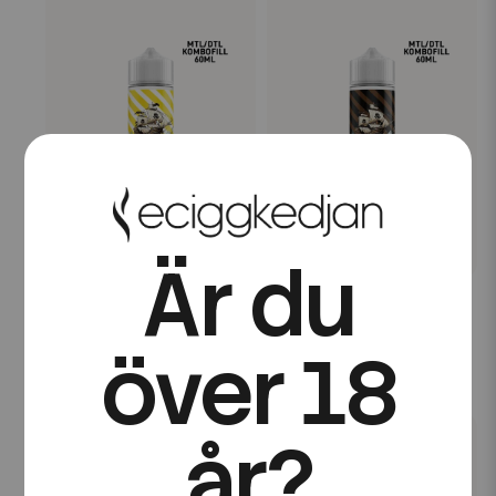
Är du
Robermans
Robermans
Robermans | Honey |
Robermans | Licorice |
60ml Kombofill
60ml Kombofill
över 18
169 kr
169 kr
år?