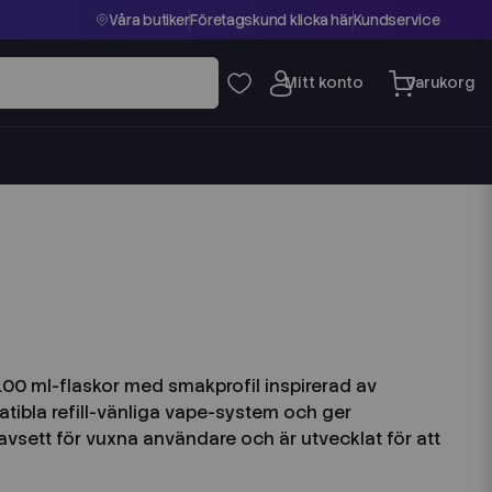
Våra butiker
Företagskund klicka här
Kundservice
i 100 ml-flaskor med smakprofil inspirerad av
tibla refill-vänliga vape-system och ger
 avsett för vuxna användare och är utvecklat för att