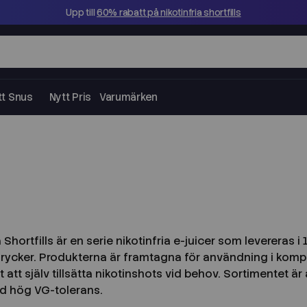
Upp till
60% rabatt på nikotinfria shortfills
tt Snus
Nytt Pris
Varumärken
 Shortfills är en serie nikotinfria e-juicer som levereras 
drycker. Produkterna är framtagna för användning i kompa
att själv tillsätta nikotinshots vid behov. Sortimentet är
d hög VG-tolerans.