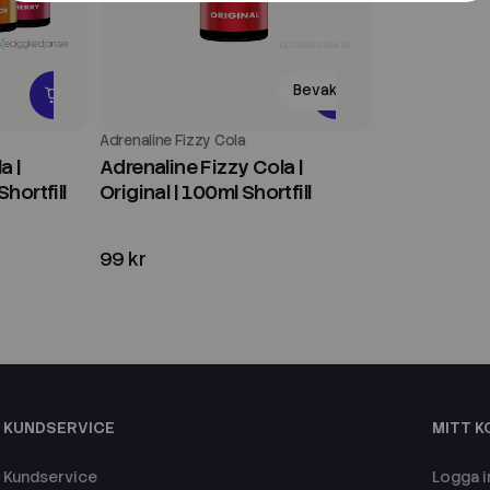
Bevaka
Adrenaline Fizzy Cola
a |
Adrenaline Fizzy Cola |
hortfill
Original | 100ml Shortfill
99 kr
KUNDSERVICE
MITT 
Kundservice
Logga i