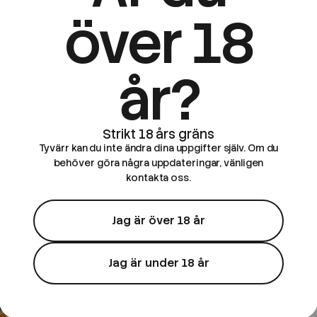
över 18
år?
Adrenaline Fizzy Cola
Adrenaline Fizz
a | Cherry
Adrenaline Fizzy Cola |
Adrenaline 
Apricot | 100ml Shortfill
| 100ml Short
99 kr
99 kr
Tyvärr kan du inte ändra dina uppgifter själv. Om du
behöver göra några uppdateringar, vänligen
kontakta oss.
Jag är över 18 år
Jag är under 18 år