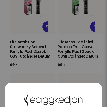
Elfa Mesh Pod |
Elfa Mesh Pod | Kiwi
Strawberry Snoow |
Passion Fruit Guava |
Förfylld Pod | 2pack |
Förfylld Pod | 2pack |
OBS!! Utgånget Datum
OBS!! Utgånget Datum
69 kr
69 kr