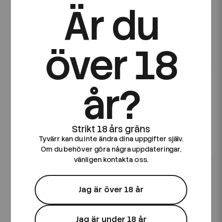
Är du
över 18
Elfbar
år?
Elfa Pro Pod Kit | Aurora
Elfa Mesh Pod |
Purple | OBS!! Utgånget
Cranberry Grape |
Datum
Förfylld Pod | 2pack |
OBS!! Utgånget Datum
69 kr
69 kr
Tyvärr kan du inte ändra dina uppgifter själv.
Om du behöver göra några uppdateringar,
vänligen kontakta oss.
Jag är över 18 år
Jag är under 18 år