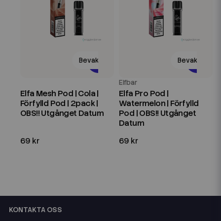
Bevaka
Bevaka
Elfbar
Elfa Mesh Pod | Cola |
Elfa Pro Pod |
Förfylld Pod | 2pack |
Watermelon | Förfylld
OBS!! Utgånget Datum
Pod | OBS!! Utgånget
Datum
69 kr
69 kr
KONTAKTA OSS