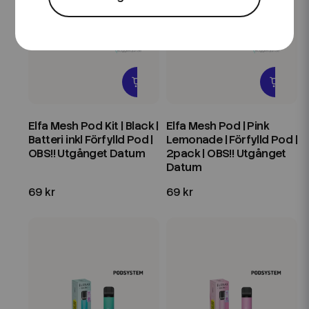
Elfa Mesh Pod Kit | Black |
Elfa Mesh Pod | Pink
Batteri inkl Förfylld Pod |
Lemonade | Förfylld Pod |
OBS!! Utgånget Datum
2pack | OBS!! Utgånget
Datum
69 kr
69 kr