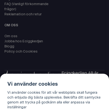
FAQ (Vanligt förkommande
frågor)
Reklamation och retur
OM OSS
Om oss
Jobba hos Eciggkedjan
Blogg
Policy och Cookies
Eciggkedjan AB är
Sveriges ledande
Vi använder cookies
leverantör av ecigg
som engångsvape,
Vi använder cookies för att vår webbplats skall fungera
eller så kallade
och erbjuda dig bästa upplevelse. Bekräfta ditt samtycke
disposables,
genom att trycka på godkänn alla eller anpassa via
shortfills och ejuice
inställningar