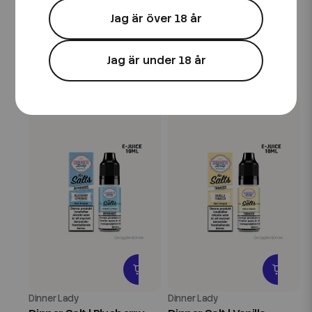
Dinner Salt | Strawberry
Dinner Salt | Berry
Jag är över 18 år
Watermelon | 10ml E-
Tobacco | 10ml E-Juice
Juice
Jag är under 18 år
49 kr
49 kr
Dinner Lady
Dinner Lady