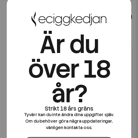
Dinner Lady
Dinner Lady
Dinner Salt | Watermelon
Dinner Salt | Grape | 10ml
Ice | 10ml E-Juice
E-Juice
Är du
49 kr
49 kr
över 18
år?
Tyvärr kan du inte ändra dina uppgifter själv.
Om du behöver göra några uppdateringar,
vänligen kontakta oss.
Dinner Lady
Dinner Lady