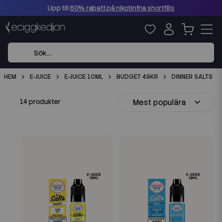
Upp till
60% rabatt på nikotinfria shortfills
HEM
E-JUICE
E-JUICE 10ML
BUDGET 49KR
DINNER SALTS
Mest populära
14 produkter