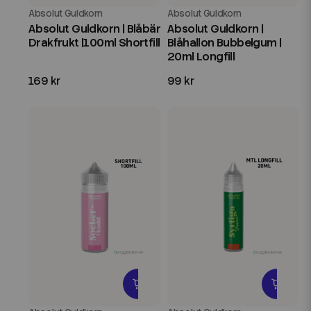
Absolut Guldkorn
Absolut Guldkorn
Absolut Guldkorn | Blåbär
Absolut Guldkorn |
Drakfrukt |100ml Shortfill
Blåhallon Bubbelgum |
20ml Longfill
169 kr
99 kr