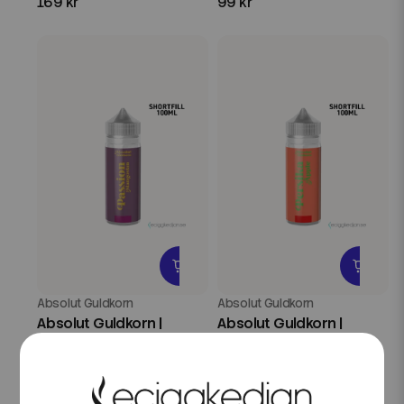
169 kr
99 kr
Absolut Guldkorn
Absolut Guldkorn
Absolut Guldkorn |
Absolut Guldkorn |
Passion Mangostan
Persika Äpple |100ml
|100ml Shortfill
Shortfill
169 kr
169 kr