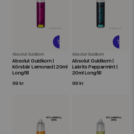
Absolut Guldkorn
Absolut Guldkorn
Absolut Guldkorn |
Absolut Guldkorn |
Körsbär Lemonad | 20ml
Lakrits Pepparmint |
Longfill
20ml Longfill
99 kr
99 kr