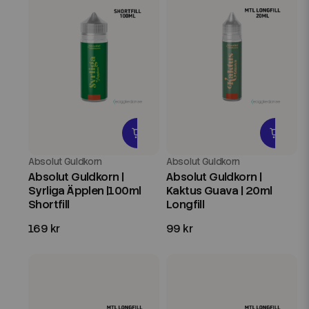
Absolut Guldkorn
Absolut Guldkorn
Absolut Guldkorn |
Absolut Guldkorn |
Syrliga Äpplen |100ml
Kaktus Guava | 20ml
Shortfill
Longfill
169 kr
99 kr