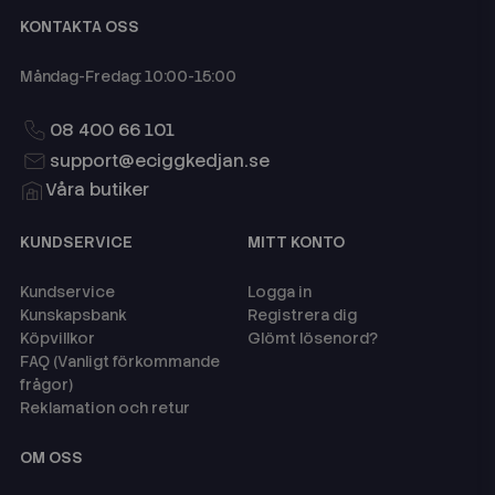
KONTAKTA OSS
Måndag-Fredag: 10:00-15:00
08 400 66 101
support@eciggkedjan.se
Våra butiker
KUNDSERVICE
MITT KONTO
Kundservice
Logga in
Kunskapsbank
Registrera dig
Köpvillkor
Glömt lösenord?
FAQ (Vanligt förkommande
frågor)
Reklamation och retur
OM OSS