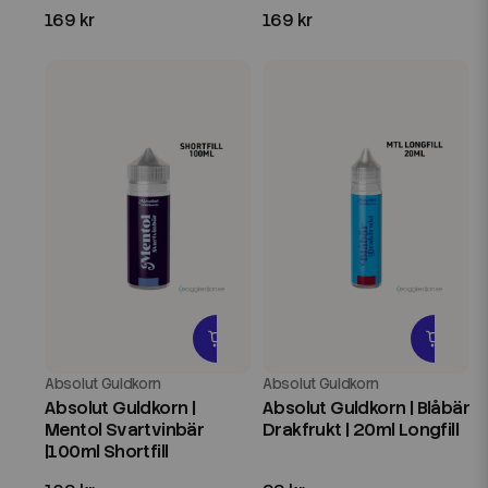
169 kr
169 kr
Absolut Guldkorn
Absolut Guldkorn
Absolut Guldkorn |
Absolut Guldkorn | Blåbär
Mentol Svartvinbär
Drakfrukt | 20ml Longfill
|100ml Shortfill