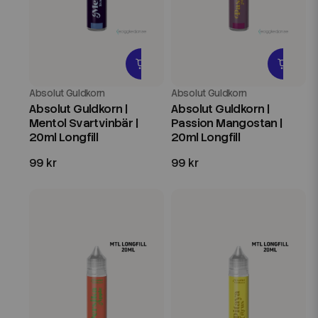
Absolut Guldkorn
Absolut Guldkorn
Absolut Guldkorn |
Absolut Guldkorn |
Mentol Svartvinbär |
Passion Mangostan |
20ml Longfill
20ml Longfill
99 kr
99 kr