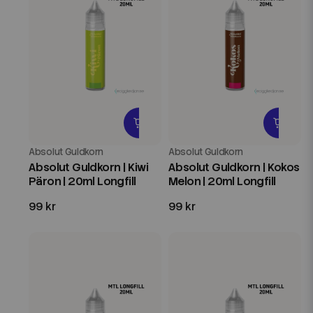
Absolut Guldkorn
Absolut Guldkorn
Absolut Guldkorn | Kiwi
Absolut Guldkorn | Kokos
Päron | 20ml Longfill
Melon | 20ml Longfill
99 kr
99 kr