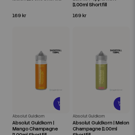
|100ml Shortfill
169 kr
169 kr
Absolut Guldkorn
Absolut Guldkorn
Absolut Guldkorn |
Absolut Guldkorn | Melon
Mango Champagne
Champagne |100ml
|100ml Shortfill
Shortfill